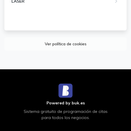
keyboard_arrow_right
LASER
Ver política de cookies
Powered by buk.es
Sistema gratuito de programación de citas
para todos los negocios.