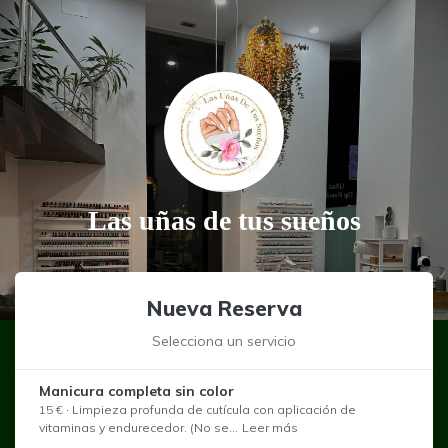
Las uñas de tus sueños
Nueva Reserva
Selecciona un servicio
Manicura completa sin color
15 €
·
Limpieza profunda de cutícula con aplicación de
vitaminas y endurecedor. (No se...
Leer más