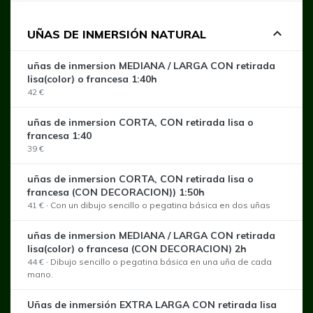
expand_less
UÑAS DE INMERSIÓN NATURAL
uñas de inmersion MEDIANA / LARGA CON retirada
lisa(color) o francesa 1:40h
42 €
uñas de inmersion CORTA, CON retirada lisa o
francesa 1:40
39 €
uñas de inmersion CORTA, CON retirada lisa o
francesa (CON DECORACION)) 1:50h
41 €
·
Con un dibujo sencillo o pegatina básica en dos uñas
uñas de inmersion MEDIANA / LARGA CON retirada
lisa(color) o francesa (CON DECORACION) 2h
44 €
·
Dibujo sencillo o pegatina básica en una uña de cada
mano.
Uñas de inmersión EXTRA LARGA CON retirada lisa