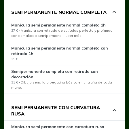
expand_less
SEMI PERMANENTE NORMAL COMPLETA
Manicura semi permanente normal completa 1h
27 €
·
Manicura con retirada de cutículas perfecta y profunda
con esmaltado semipermane...
Leer más
Manicura semi permanente normal completa con
retirada 1h
29 €
Semipermanente completa con retirada con
decoración
31 €
·
Dibujo sencillo o pegatina básica en una uña de cada
mano.
SEMI PERMANENTE CON CURVATURA
expand_less
RUSA
Manicura semi permanente con curvatura rusa