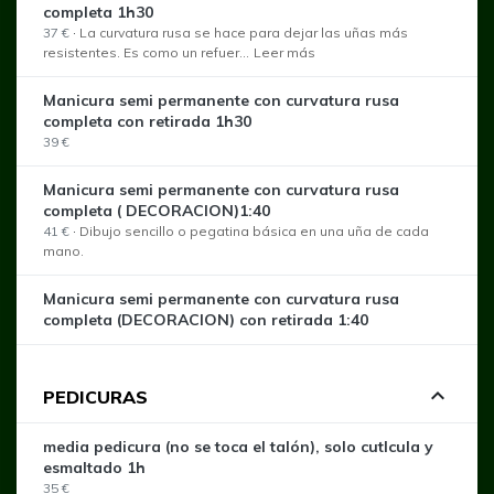
completa 1h30
37 €
·
La curvatura rusa se hace para dejar las uñas más
resistentes. Es como un refuer...
Leer más
Manicura semi permanente con curvatura rusa
completa con retirada 1h30
39 €
Manicura semi permanente con curvatura rusa
completa ( DECORACION)1:40
41 €
·
Dibujo sencillo o pegatina básica en una uña de cada
mano.
Manicura semi permanente con curvatura rusa
completa (DECORACION) con retirada 1:40
expand_less
PEDICURAS
media pedicura (no se toca el talón), solo cutIcula y
esmaltado 1h
35 €