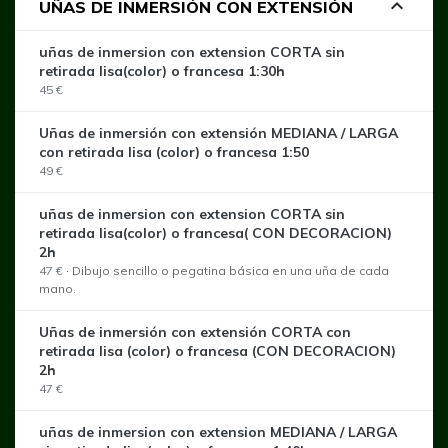
expand_less
UÑAS DE INMERSIÓN CON EXTENSIÓN
uñas de inmersion con extension CORTA sin
retirada lisa(color) o francesa 1:30h
45 €
Uñas de inmersión con extensión MEDIANA / LARGA
con retirada lisa (color) o francesa 1:50
49 €
uñas de inmersion con extension CORTA sin
retirada lisa(color) o francesa( CON DECORACION)
2h
47 €
·
Dibujo sencillo o pegatina básica en una uña de cada
mano.
Uñas de inmersión con extensión CORTA con
retirada lisa (color) o francesa (CON DECORACION)
2h
47 €
uñas de inmersion con extension MEDIANA / LARGA